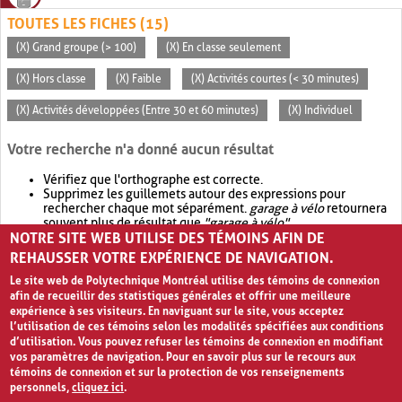
TOUTES LES FICHES (15)
(X) Grand groupe (> 100)
(X) En classe seulement
(X) Hors classe
(X) Faible
(X) Activités courtes (< 30 minutes)
(X) Activités développées (Entre 30 et 60 minutes)
(X) Individuel
Votre recherche n'a donné aucun résultat
Vérifiez que l'orthographe est correcte.
Supprimez les guillemets autour des expressions pour
rechercher chaque mot séparément.
garage à vélo
retournera
souvent plus de résultat que
"garage à vélo"
.
NOTRE SITE WEB UTILISE DES TÉMOINS AFIN DE
Envisagez d'élargir votre recherche avec
OR
.
garage OR vélo
retournera souvent plus de résultat que
garage à vélo
.
REHAUSSER VOTRE EXPÉRIENCE DE NAVIGATION.
Le site web de Polytechnique Montréal utilise des témoins de connexion
afin de recueillir des statistiques générales et offrir une meilleure
expérience à ses visiteurs. En naviguant sur le site, vous acceptez
l’utilisation de ces témoins selon les modalités spécifiées aux conditions
d’utilisation. Vous pouvez refuser les témoins de connexion en modifiant
vos paramètres de navigation. Pour en savoir plus sur le recours aux
témoins de connexion et sur la protection de vos renseignements
personnels,
cliquez ici
.
Avis de confidentialité et conditions d’utilisation