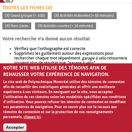
TOUTES LES FICHES (0)
(X) Grand groupe (> 100)
(X) Activités élaborées (> 60 minutes)
(X) Hors classe
(X) Activités courtes (< 30 minutes)
Votre recherche n'a donné aucun résultat
Vérifiez que l'orthographe est correcte.
Supprimez les guillemets autour des expressions pour
rechercher chaque mot séparément.
garage à vélo
retournera
souvent plus de résultat que
"garage à vélo"
.
NOTRE SITE WEB UTILISE DES TÉMOINS AFIN DE
Envisagez d'élargir votre recherche avec
OR
.
garage OR vélo
retournera souvent plus de résultat que
garage à vélo
.
REHAUSSER VOTRE EXPÉRIENCE DE NAVIGATION.
Le site web de Polytechnique Montréal utilise des témoins de connexion
afin de recueillir des statistiques générales et offrir une meilleure
expérience à ses visiteurs. En naviguant sur le site, vous acceptez
l’utilisation de ces témoins selon les modalités spécifiées aux conditions
d’utilisation. Vous pouvez refuser les témoins de connexion en modifiant
vos paramètres de navigation. Pour en savoir plus sur le recours aux
témoins de connexion et sur la protection de vos renseignements
personnels,
cliquez ici
.
Avis de confidentialité et conditions d’utilisation
Accepter