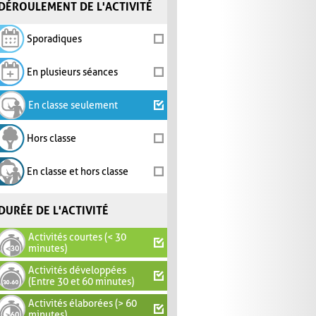
DÉROULEMENT DE L'ACTIVITÉ
Sporadiques
En plusieurs séances
En classe seulement
Hors classe
En classe et hors classe
DURÉE DE L'ACTIVITÉ
Activités courtes (< 30
minutes)
Activités développées
(Entre 30 et 60 minutes)
Activités élaborées (> 60
minutes)