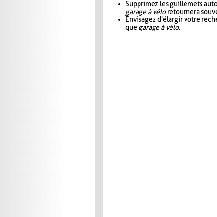
Supprimez les guillemets aut
garage à vélo
retournera souve
Envisagez d'élargir votre rec
que
garage à vélo
.