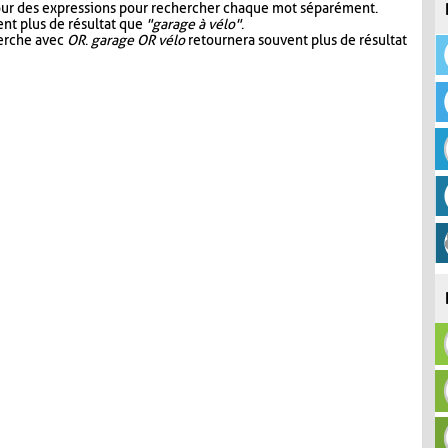
our des expressions pour rechercher chaque mot séparément.
nt plus de résultat que
"garage à vélo"
.
herche avec
OR
.
garage OR vélo
retournera souvent plus de résultat