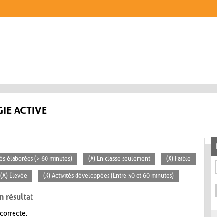
IE ACTIVE
ités élaborées (> 60 minutes)
(X) En classe seulement
(X) Faible
(X) Élevée
(X) Activités développées (Entre 30 et 60 minutes)
n résultat
 correcte.