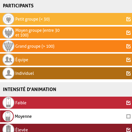
PARTICIPANTS
Petit groupe (< 30)
Moyen groupe (entre 30
et 100)
Grand groupe (> 100)
Équipe
Individuel
INTENSITÉ D'ANIMATION
Faible
Moyenne
Élevée