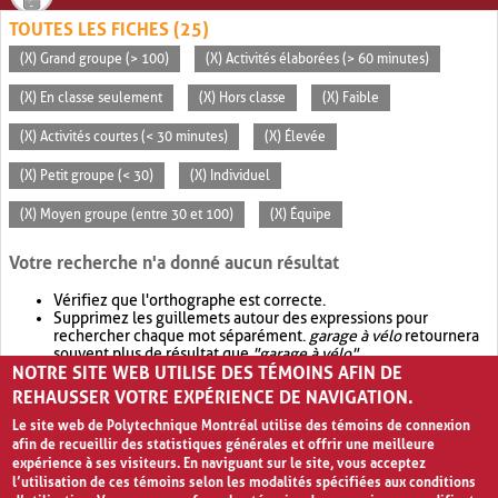
TOUTES LES FICHES (25)
(X) Grand groupe (> 100)
(X) Activités élaborées (> 60 minutes)
(X) En classe seulement
(X) Hors classe
(X) Faible
(X) Activités courtes (< 30 minutes)
(X) Élevée
(X) Petit groupe (< 30)
(X) Individuel
(X) Moyen groupe (entre 30 et 100)
(X) Équipe
Votre recherche n'a donné aucun résultat
Vérifiez que l'orthographe est correcte.
Supprimez les guillemets autour des expressions pour
rechercher chaque mot séparément.
garage à vélo
retournera
souvent plus de résultat que
"garage à vélo"
.
NOTRE SITE WEB UTILISE DES TÉMOINS AFIN DE
Envisagez d'élargir votre recherche avec
OR
.
garage OR vélo
retournera souvent plus de résultat que
garage à vélo
.
REHAUSSER VOTRE EXPÉRIENCE DE NAVIGATION.
Le site web de Polytechnique Montréal utilise des témoins de connexion
afin de recueillir des statistiques générales et offrir une meilleure
expérience à ses visiteurs. En naviguant sur le site, vous acceptez
l’utilisation de ces témoins selon les modalités spécifiées aux conditions