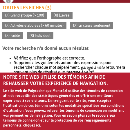
TOUTES LES FICHES (5)
(X) Grand groupe (> 100)
(X) Élevée
(X) Activités élaborées (> 60 minutes)
(X) En classe seulement
(X) Faible
(X) Individuel
Votre recherche n'a donné aucun résultat
Vérifiez que l'orthographe est correcte.
Supprimez les guillemets autour des expressions pour
rechercher chaque mot séparément.
garage à vélo
retournera
souvent plus de résultat que
"garage à vélo"
.
NOTRE SITE WEB UTILISE DES TÉMOINS AFIN DE
Envisagez d'élargir votre recherche avec
OR
.
garage OR vélo
retournera souvent plus de résultat que
garage à vélo
.
REHAUSSER VOTRE EXPÉRIENCE DE NAVIGATION.
Le site web de Polytechnique Montréal utilise des témoins de connexion
afin de recueillir des statistiques générales et offrir une meilleure
expérience à ses visiteurs. En naviguant sur le site, vous acceptez
l’utilisation de ces témoins selon les modalités spécifiées aux conditions
d’utilisation. Vous pouvez refuser les témoins de connexion en modifiant
vos paramètres de navigation. Pour en savoir plus sur le recours aux
témoins de connexion et sur la protection de vos renseignements
personnels,
cliquez ici
.
Avis de confidentialité et conditions d’utilisation