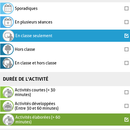
Sporadiques
En plusieurs séances
En classe seulement
Hors classe
En classe et hors classe
DURÉE DE L'ACTIVITÉ
Activités courtes (< 30
minutes)
Activités développées
(Entre 30 et 60 minutes)
Activités élaborées (> 60
minutes)