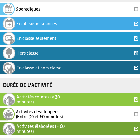
Sporadiques
En plusieurs séances
En classe seulement
Hors classe
En classe et hors classe
DURÉE DE L'ACTIVITÉ
Activités courtes (< 30
minutes)
Activités développées
(Entre 30 et 60 minutes)
Activités élaborées (> 60
minutes)