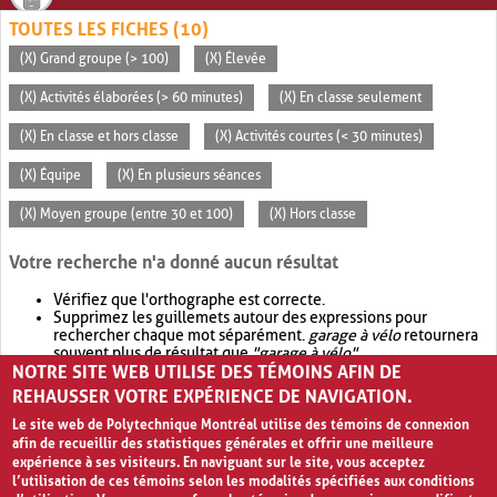
TOUTES LES FICHES (10)
(X) Grand groupe (> 100)
(X) Élevée
(X) Activités élaborées (> 60 minutes)
(X) En classe seulement
(X) En classe et hors classe
(X) Activités courtes (< 30 minutes)
(X) Équipe
(X) En plusieurs séances
(X) Moyen groupe (entre 30 et 100)
(X) Hors classe
Votre recherche n'a donné aucun résultat
Vérifiez que l'orthographe est correcte.
Supprimez les guillemets autour des expressions pour
rechercher chaque mot séparément.
garage à vélo
retournera
souvent plus de résultat que
"garage à vélo"
.
NOTRE SITE WEB UTILISE DES TÉMOINS AFIN DE
Envisagez d'élargir votre recherche avec
OR
.
garage OR vélo
retournera souvent plus de résultat que
garage à vélo
.
REHAUSSER VOTRE EXPÉRIENCE DE NAVIGATION.
Le site web de Polytechnique Montréal utilise des témoins de connexion
afin de recueillir des statistiques générales et offrir une meilleure
expérience à ses visiteurs. En naviguant sur le site, vous acceptez
l’utilisation de ces témoins selon les modalités spécifiées aux conditions