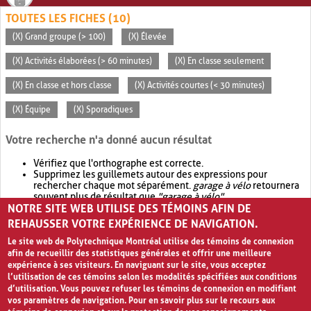
TOUTES LES FICHES (10)
(X) Grand groupe (> 100)
(X) Élevée
(X) Activités élaborées (> 60 minutes)
(X) En classe seulement
(X) En classe et hors classe
(X) Activités courtes (< 30 minutes)
(X) Équipe
(X) Sporadiques
Votre recherche n'a donné aucun résultat
Vérifiez que l'orthographe est correcte.
Supprimez les guillemets autour des expressions pour
rechercher chaque mot séparément.
garage à vélo
retournera
souvent plus de résultat que
"garage à vélo"
.
NOTRE SITE WEB UTILISE DES TÉMOINS AFIN DE
Envisagez d'élargir votre recherche avec
OR
.
garage OR vélo
retournera souvent plus de résultat que
garage à vélo
.
REHAUSSER VOTRE EXPÉRIENCE DE NAVIGATION.
Le site web de Polytechnique Montréal utilise des témoins de connexion
afin de recueillir des statistiques générales et offrir une meilleure
expérience à ses visiteurs. En naviguant sur le site, vous acceptez
l’utilisation de ces témoins selon les modalités spécifiées aux conditions
d’utilisation. Vous pouvez refuser les témoins de connexion en modifiant
vos paramètres de navigation. Pour en savoir plus sur le recours aux