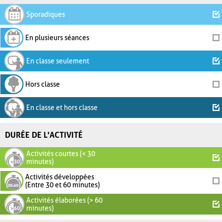
Sporadiques
En plusieurs séances
En classe seulement
Hors classe
En classe et hors classe
DURÉE DE L'ACTIVITÉ
Activités courtes (< 30
minutes)
Activités développées
(Entre 30 et 60 minutes)
Activités élaborées (> 60
minutes)