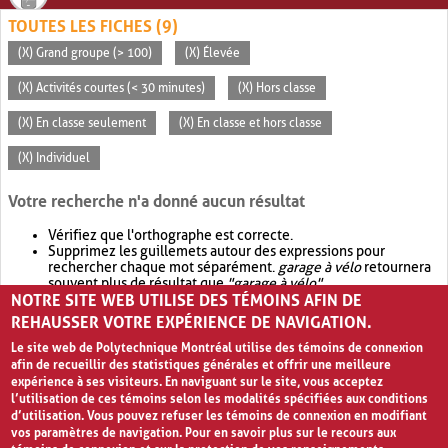
TOUTES LES FICHES (9)
(X) Grand groupe (> 100)
(X) Élevée
(X) Activités courtes (< 30 minutes)
(X) Hors classe
(X) En classe seulement
(X) En classe et hors classe
(X) Individuel
Votre recherche n'a donné aucun résultat
Vérifiez que l'orthographe est correcte.
Supprimez les guillemets autour des expressions pour
rechercher chaque mot séparément.
garage à vélo
retournera
souvent plus de résultat que
"garage à vélo"
.
NOTRE SITE WEB UTILISE DES TÉMOINS AFIN DE
Envisagez d'élargir votre recherche avec
OR
.
garage OR vélo
retournera souvent plus de résultat que
garage à vélo
.
REHAUSSER VOTRE EXPÉRIENCE DE NAVIGATION.
Le site web de Polytechnique Montréal utilise des témoins de connexion
afin de recueillir des statistiques générales et offrir une meilleure
expérience à ses visiteurs. En naviguant sur le site, vous acceptez
l’utilisation de ces témoins selon les modalités spécifiées aux conditions
d’utilisation. Vous pouvez refuser les témoins de connexion en modifiant
vos paramètres de navigation. Pour en savoir plus sur le recours aux