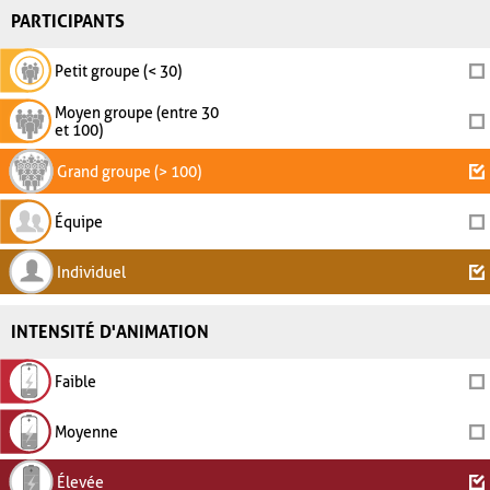
PARTICIPANTS
Petit groupe (< 30)
Moyen groupe (entre 30
et 100)
Grand groupe (> 100)
Équipe
Individuel
INTENSITÉ D'ANIMATION
Faible
Moyenne
Élevée