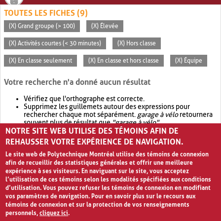
TOUTES LES FICHES (9)
(X) Grand groupe (> 100)
(X) Élevée
(X) Activités courtes (< 30 minutes)
(X) Hors classe
(X) En classe seulement
(X) En classe et hors classe
(X) Équipe
Votre recherche n'a donné aucun résultat
Vérifiez que l'orthographe est correcte.
Supprimez les guillemets autour des expressions pour
rechercher chaque mot séparément.
garage à vélo
retournera
souvent plus de résultat que
"garage à vélo"
.
NOTRE SITE WEB UTILISE DES TÉMOINS AFIN DE
Envisagez d'élargir votre recherche avec
OR
.
garage OR vélo
retournera souvent plus de résultat que
garage à vélo
.
REHAUSSER VOTRE EXPÉRIENCE DE NAVIGATION.
Le site web de Polytechnique Montréal utilise des témoins de connexion
afin de recueillir des statistiques générales et offrir une meilleure
expérience à ses visiteurs. En naviguant sur le site, vous acceptez
l’utilisation de ces témoins selon les modalités spécifiées aux conditions
d’utilisation. Vous pouvez refuser les témoins de connexion en modifiant
vos paramètres de navigation. Pour en savoir plus sur le recours aux
témoins de connexion et sur la protection de vos renseignements
personnels,
cliquez ici
.
Avis de confidentialité et conditions d’utilisation