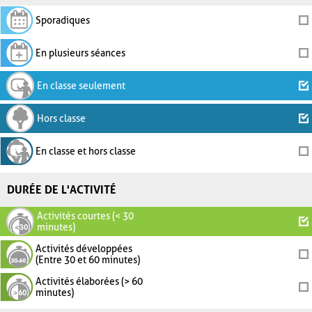
Sporadiques
En plusieurs séances
En classe seulement
Hors classe
En classe et hors classe
DURÉE DE L'ACTIVITÉ
Activités courtes (< 30
minutes)
Activités développées
(Entre 30 et 60 minutes)
Activités élaborées (> 60
minutes)