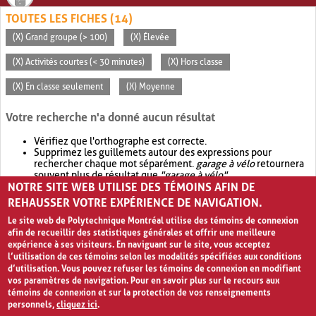
TOUTES LES FICHES (14)
(X) Grand groupe (> 100)
(X) Élevée
(X) Activités courtes (< 30 minutes)
(X) Hors classe
(X) En classe seulement
(X) Moyenne
Votre recherche n'a donné aucun résultat
Vérifiez que l'orthographe est correcte.
Supprimez les guillemets autour des expressions pour
rechercher chaque mot séparément.
garage à vélo
retournera
souvent plus de résultat que
"garage à vélo"
.
NOTRE SITE WEB UTILISE DES TÉMOINS AFIN DE
Envisagez d'élargir votre recherche avec
OR
.
garage OR vélo
retournera souvent plus de résultat que
garage à vélo
.
REHAUSSER VOTRE EXPÉRIENCE DE NAVIGATION.
Le site web de Polytechnique Montréal utilise des témoins de connexion
afin de recueillir des statistiques générales et offrir une meilleure
expérience à ses visiteurs. En naviguant sur le site, vous acceptez
l’utilisation de ces témoins selon les modalités spécifiées aux conditions
d’utilisation. Vous pouvez refuser les témoins de connexion en modifiant
vos paramètres de navigation. Pour en savoir plus sur le recours aux
témoins de connexion et sur la protection de vos renseignements
personnels,
cliquez ici
.
Avis de confidentialité et conditions d’utilisation