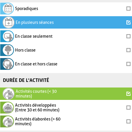
Sporadiques
En plusieurs séances
En classe seulement
Hors classe
En classe et hors classe
DURÉE DE L'ACTIVITÉ
Activités courtes (< 30
minutes)
Activités développées
(Entre 30 et 60 minutes)
Activités élaborées (> 60
minutes)