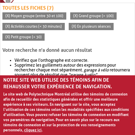
TOUTES LES FICHES (7)
(X) Moyen groupe (entre 30 et 100)
(X) Grand groupe (> 100)
(X) Activités courtes (< 30 minutes)
(X) En plusieurs séances
(X) Petit groupe (< 30)
Votre recherche n'a donné aucun résultat
Vérifiez que l'orthographe est correcte.
Supprimez les guillemets autour des expressions pour
rechercher chaque mot séparément.
garage à vélo
retournera
souvent plus de résultat que
"garage à vélo"
.
NOTRE SITE WEB UTILISE DES TÉMOINS AFIN DE
Envisagez d'élargir votre recherche avec
OR
.
garage OR vélo
retournera souvent plus de résultat que
garage à vélo
.
REHAUSSER VOTRE EXPÉRIENCE DE NAVIGATION.
Le site web de Polytechnique Montréal utilise des témoins de connexion
afin de recueillir des statistiques générales et offrir une meilleure
expérience à ses visiteurs. En naviguant sur le site, vous acceptez
l’utilisation de ces témoins selon les modalités spécifiées aux conditions
d’utilisation. Vous pouvez refuser les témoins de connexion en modifiant
vos paramètres de navigation. Pour en savoir plus sur le recours aux
témoins de connexion et sur la protection de vos renseignements
personnels,
cliquez ici
.
Avis de confidentialité et conditions d’utilisation