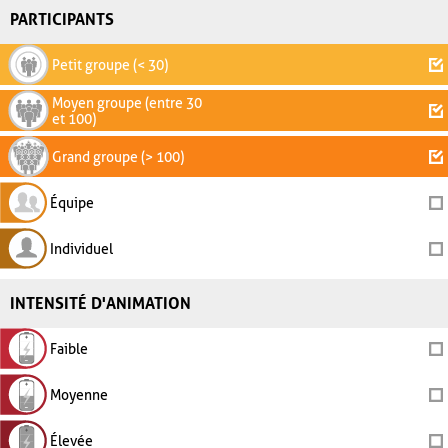
PARTICIPANTS
Petit groupe (< 30)
Moyen groupe (entre 30
et 100)
Grand groupe (> 100)
Équipe
Individuel
INTENSITÉ D'ANIMATION
Faible
Moyenne
Élevée