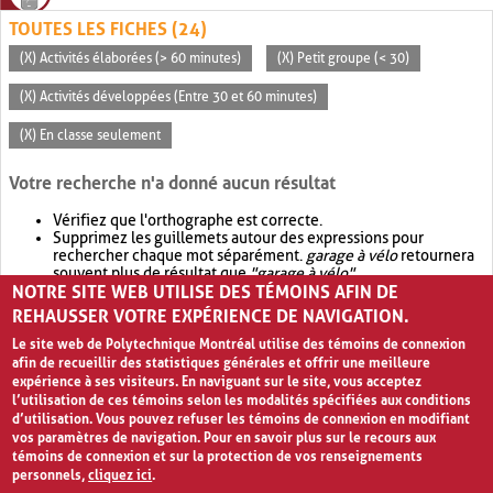
TOUTES LES FICHES (24)
(X) Activités élaborées (> 60 minutes)
(X) Petit groupe (< 30)
(X) Activités développées (Entre 30 et 60 minutes)
(X) En classe seulement
Votre recherche n'a donné aucun résultat
Vérifiez que l'orthographe est correcte.
Supprimez les guillemets autour des expressions pour
rechercher chaque mot séparément.
garage à vélo
retournera
souvent plus de résultat que
"garage à vélo"
.
NOTRE SITE WEB UTILISE DES TÉMOINS AFIN DE
Envisagez d'élargir votre recherche avec
OR
.
garage OR vélo
retournera souvent plus de résultat que
garage à vélo
.
REHAUSSER VOTRE EXPÉRIENCE DE NAVIGATION.
Le site web de Polytechnique Montréal utilise des témoins de connexion
afin de recueillir des statistiques générales et offrir une meilleure
expérience à ses visiteurs. En naviguant sur le site, vous acceptez
l’utilisation de ces témoins selon les modalités spécifiées aux conditions
d’utilisation. Vous pouvez refuser les témoins de connexion en modifiant
vos paramètres de navigation. Pour en savoir plus sur le recours aux
témoins de connexion et sur la protection de vos renseignements
personnels,
cliquez ici
.
Avis de confidentialité et conditions d’utilisation