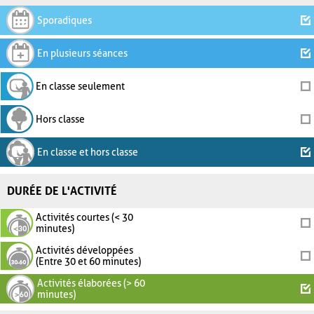
Sporadiques
En plusieurs séances
En classe seulement
Hors classe
En classe et hors classe
DURÉE DE L'ACTIVITÉ
Activités courtes (< 30
minutes)
Activités développées
(Entre 30 et 60 minutes)
Activités élaborées (> 60
minutes)