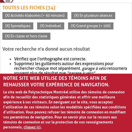
TOUTES LES FICHES (34)
(X) Activités élaborées (> 60 minutes)
(X) En plusieurs séances
(X) Sporadiques
(X) Individuel
(X) Grand groupe (> 100)
(X) En classe et hors classe
Votre recherche n'a donné aucun résultat
Vérifiez que l'orthographe est correcte.
Supprimez les guillemets autour des expressions pour
rechercher chaque mot séparément.
garage à vélo
retournera
souvent plus de résultat que
"garage à vélo"
.
NOTRE SITE WEB UTILISE DES TÉMOINS AFIN DE
Envisagez d'élargir votre recherche avec
OR
.
garage OR vélo
retournera souvent plus de résultat que
garage à vélo
.
REHAUSSER VOTRE EXPÉRIENCE DE NAVIGATION.
Le site web de Polytechnique Montréal utilise des témoins de connexion
afin de recueillir des statistiques générales et offrir une meilleure
expérience à ses visiteurs. En naviguant sur le site, vous acceptez
l’utilisation de ces témoins selon les modalités spécifiées aux conditions
d’utilisation. Vous pouvez refuser les témoins de connexion en modifiant
vos paramètres de navigation. Pour en savoir plus sur le recours aux
témoins de connexion et sur la protection de vos renseignements
personnels,
cliquez ici
.
Avis de confidentialité et conditions d’utilisation