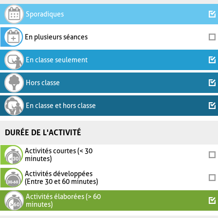
Sporadiques
En plusieurs séances
En classe seulement
Hors classe
En classe et hors classe
DURÉE DE L'ACTIVITÉ
Activités courtes (< 30
minutes)
Activités développées
(Entre 30 et 60 minutes)
Activités élaborées (> 60
minutes)