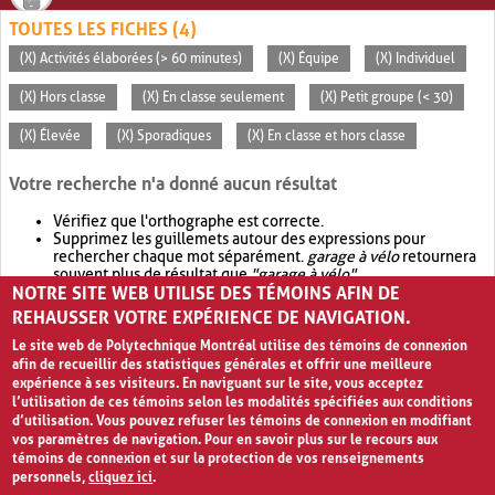
TOUTES LES FICHES (4)
(X) Activités élaborées (> 60 minutes)
(X) Équipe
(X) Individuel
(X) Hors classe
(X) En classe seulement
(X) Petit groupe (< 30)
(X) Élevée
(X) Sporadiques
(X) En classe et hors classe
Votre recherche n'a donné aucun résultat
Vérifiez que l'orthographe est correcte.
Supprimez les guillemets autour des expressions pour
rechercher chaque mot séparément.
garage à vélo
retournera
souvent plus de résultat que
"garage à vélo"
.
NOTRE SITE WEB UTILISE DES TÉMOINS AFIN DE
Envisagez d'élargir votre recherche avec
OR
.
garage OR vélo
retournera souvent plus de résultat que
garage à vélo
.
REHAUSSER VOTRE EXPÉRIENCE DE NAVIGATION.
Le site web de Polytechnique Montréal utilise des témoins de connexion
afin de recueillir des statistiques générales et offrir une meilleure
expérience à ses visiteurs. En naviguant sur le site, vous acceptez
l’utilisation de ces témoins selon les modalités spécifiées aux conditions
d’utilisation. Vous pouvez refuser les témoins de connexion en modifiant
vos paramètres de navigation. Pour en savoir plus sur le recours aux
témoins de connexion et sur la protection de vos renseignements
personnels,
cliquez ici
.
Avis de confidentialité et conditions d’utilisation