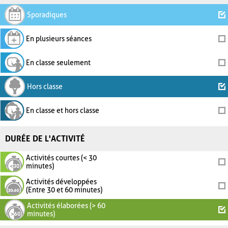
Sporadiques
En plusieurs séances
En classe seulement
Hors classe
En classe et hors classe
DURÉE DE L'ACTIVITÉ
Activités courtes (< 30
minutes)
Activités développées
(Entre 30 et 60 minutes)
Activités élaborées (> 60
minutes)