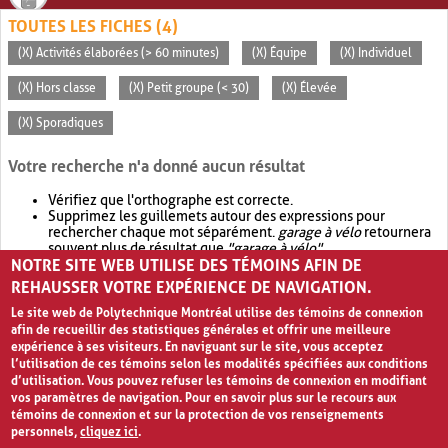
TOUTES LES FICHES (4)
(X) Activités élaborées (> 60 minutes)
(X) Équipe
(X) Individuel
(X) Hors classe
(X) Petit groupe (< 30)
(X) Élevée
(X) Sporadiques
Votre recherche n'a donné aucun résultat
Vérifiez que l'orthographe est correcte.
Supprimez les guillemets autour des expressions pour
rechercher chaque mot séparément.
garage à vélo
retournera
souvent plus de résultat que
"garage à vélo"
.
NOTRE SITE WEB UTILISE DES TÉMOINS AFIN DE
Envisagez d'élargir votre recherche avec
OR
.
garage OR vélo
retournera souvent plus de résultat que
garage à vélo
.
REHAUSSER VOTRE EXPÉRIENCE DE NAVIGATION.
Le site web de Polytechnique Montréal utilise des témoins de connexion
afin de recueillir des statistiques générales et offrir une meilleure
expérience à ses visiteurs. En naviguant sur le site, vous acceptez
l’utilisation de ces témoins selon les modalités spécifiées aux conditions
d’utilisation. Vous pouvez refuser les témoins de connexion en modifiant
vos paramètres de navigation. Pour en savoir plus sur le recours aux
témoins de connexion et sur la protection de vos renseignements
personnels,
cliquez ici
.
Avis de confidentialité et conditions d’utilisation