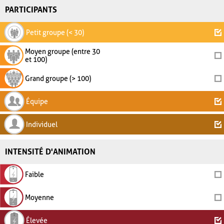
PARTICIPANTS
Petit groupe (< 30)
Moyen groupe (entre 30
et 100)
Grand groupe (> 100)
Équipe
Individuel
INTENSITÉ D'ANIMATION
Faible
Moyenne
Élevée