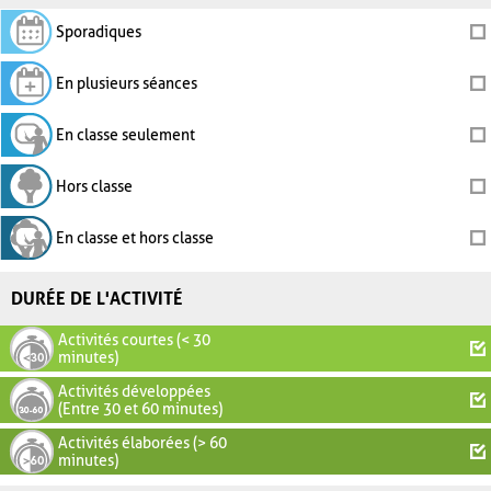
Sporadiques
En plusieurs séances
En classe seulement
Hors classe
En classe et hors classe
DURÉE DE L'ACTIVITÉ
Activités courtes (< 30
minutes)
Activités développées
(Entre 30 et 60 minutes)
Activités élaborées (> 60
minutes)