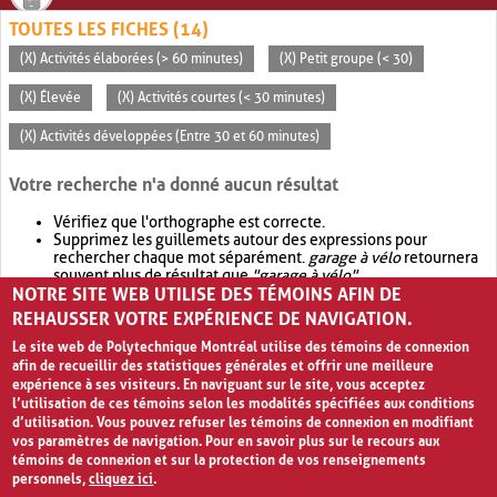
TOUTES LES FICHES (14)
(X) Activités élaborées (> 60 minutes)
(X) Petit groupe (< 30)
(X) Élevée
(X) Activités courtes (< 30 minutes)
(X) Activités développées (Entre 30 et 60 minutes)
Votre recherche n'a donné aucun résultat
Vérifiez que l'orthographe est correcte.
Supprimez les guillemets autour des expressions pour
rechercher chaque mot séparément.
garage à vélo
retournera
souvent plus de résultat que
"garage à vélo"
.
NOTRE SITE WEB UTILISE DES TÉMOINS AFIN DE
Envisagez d'élargir votre recherche avec
OR
.
garage OR vélo
retournera souvent plus de résultat que
garage à vélo
.
REHAUSSER VOTRE EXPÉRIENCE DE NAVIGATION.
Le site web de Polytechnique Montréal utilise des témoins de connexion
afin de recueillir des statistiques générales et offrir une meilleure
expérience à ses visiteurs. En naviguant sur le site, vous acceptez
l’utilisation de ces témoins selon les modalités spécifiées aux conditions
d’utilisation. Vous pouvez refuser les témoins de connexion en modifiant
vos paramètres de navigation. Pour en savoir plus sur le recours aux
témoins de connexion et sur la protection de vos renseignements
personnels,
cliquez ici
.
Avis de confidentialité et conditions d’utilisation