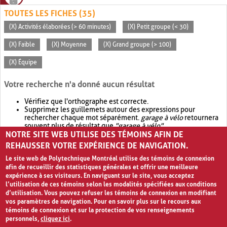
TOUTES LES FICHES (35)
(X) Activités élaborées (> 60 minutes)
(X) Petit groupe (< 30)
(X) Faible
(X) Moyenne
(X) Grand groupe (> 100)
(X) Équipe
Votre recherche n'a donné aucun résultat
Vérifiez que l'orthographe est correcte.
Supprimez les guillemets autour des expressions pour
rechercher chaque mot séparément.
garage à vélo
retournera
souvent plus de résultat que
"garage à vélo"
.
NOTRE SITE WEB UTILISE DES TÉMOINS AFIN DE
Envisagez d'élargir votre recherche avec
OR
.
garage OR vélo
retournera souvent plus de résultat que
garage à vélo
.
REHAUSSER VOTRE EXPÉRIENCE DE NAVIGATION.
Le site web de Polytechnique Montréal utilise des témoins de connexion
afin de recueillir des statistiques générales et offrir une meilleure
expérience à ses visiteurs. En naviguant sur le site, vous acceptez
l’utilisation de ces témoins selon les modalités spécifiées aux conditions
d’utilisation. Vous pouvez refuser les témoins de connexion en modifiant
vos paramètres de navigation. Pour en savoir plus sur le recours aux
témoins de connexion et sur la protection de vos renseignements
personnels,
cliquez ici
.
Avis de confidentialité et conditions d’utilisation