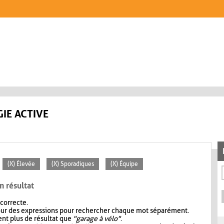
IE ACTIVE
(X) Élevée
(X) Sporadiques
(X) Équipe
n résultat
 correcte.
our des expressions pour rechercher chaque mot séparément.
nt plus de résultat que
"garage à vélo"
.