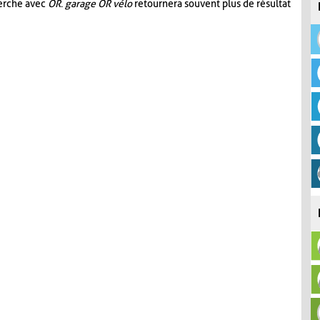
herche avec
OR
.
garage OR vélo
retournera souvent plus de résultat