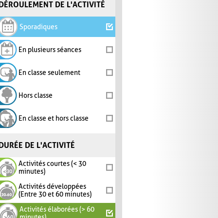
DÉROULEMENT DE L'ACTIVITÉ
Sporadiques
En plusieurs séances
En classe seulement
Hors classe
En classe et hors classe
DURÉE DE L'ACTIVITÉ
Activités courtes (< 30
minutes)
Activités développées
(Entre 30 et 60 minutes)
Activités élaborées (> 60
minutes)