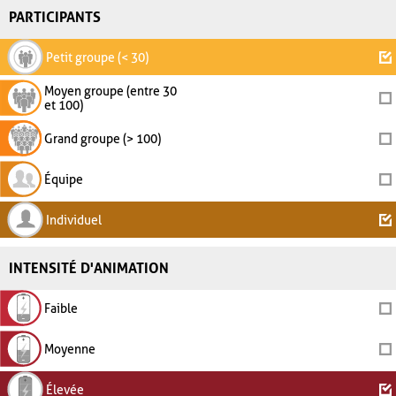
PARTICIPANTS
Petit groupe (< 30)
Moyen groupe (entre 30
et 100)
Grand groupe (> 100)
Équipe
Individuel
INTENSITÉ D'ANIMATION
Faible
Moyenne
Élevée