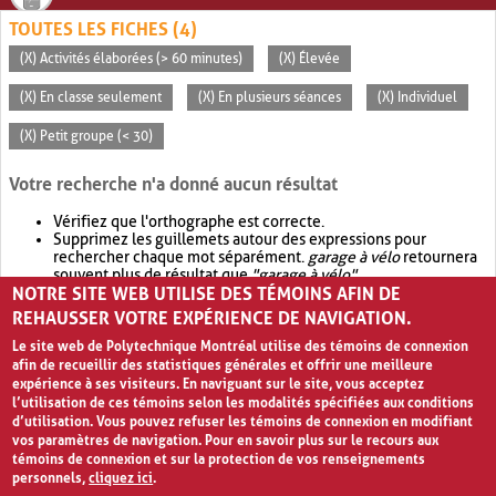
TOUTES LES FICHES (4)
(X) Activités élaborées (> 60 minutes)
(X) Élevée
(X) En classe seulement
(X) En plusieurs séances
(X) Individuel
(X) Petit groupe (< 30)
Votre recherche n'a donné aucun résultat
Vérifiez que l'orthographe est correcte.
Supprimez les guillemets autour des expressions pour
rechercher chaque mot séparément.
garage à vélo
retournera
souvent plus de résultat que
"garage à vélo"
.
NOTRE SITE WEB UTILISE DES TÉMOINS AFIN DE
Envisagez d'élargir votre recherche avec
OR
.
garage OR vélo
retournera souvent plus de résultat que
garage à vélo
.
REHAUSSER VOTRE EXPÉRIENCE DE NAVIGATION.
Le site web de Polytechnique Montréal utilise des témoins de connexion
afin de recueillir des statistiques générales et offrir une meilleure
expérience à ses visiteurs. En naviguant sur le site, vous acceptez
l’utilisation de ces témoins selon les modalités spécifiées aux conditions
d’utilisation. Vous pouvez refuser les témoins de connexion en modifiant
vos paramètres de navigation. Pour en savoir plus sur le recours aux
témoins de connexion et sur la protection de vos renseignements
personnels,
cliquez ici
.
Avis de confidentialité et conditions d’utilisation