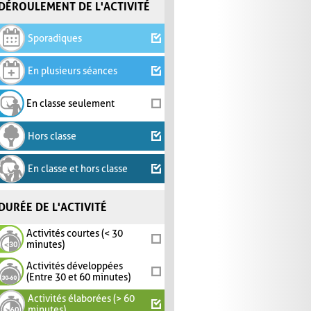
DÉROULEMENT DE L'ACTIVITÉ
Sporadiques
En plusieurs séances
En classe seulement
Hors classe
En classe et hors classe
DURÉE DE L'ACTIVITÉ
Activités courtes (< 30
minutes)
Activités développées
(Entre 30 et 60 minutes)
Activités élaborées (> 60
minutes)