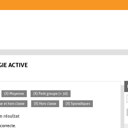
IE ACTIVE
(X) Moyenne
(X) Petit groupe (< 30)
se et hors classe
(X) Hors classe
(X) Sporadiques
n résultat
 correcte.