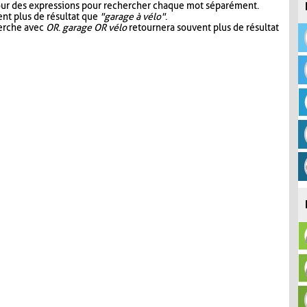
our des expressions pour rechercher chaque mot séparément.
nt plus de résultat que
"garage à vélo"
.
herche avec
OR
.
garage OR vélo
retournera souvent plus de résultat