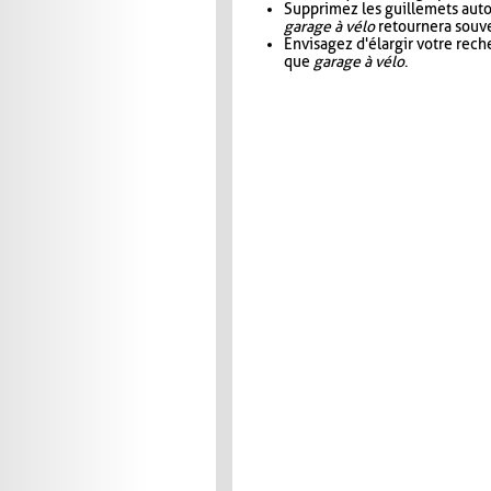
Supprimez les guillemets aut
garage à vélo
retournera souve
Envisagez d'élargir votre rec
que
garage à vélo
.