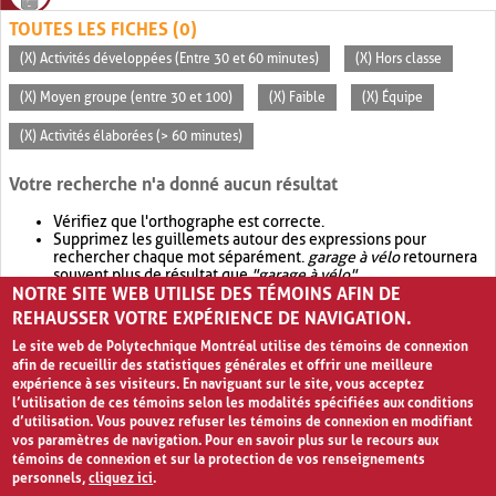
TOUTES LES FICHES (0)
(X) Activités développées (Entre 30 et 60 minutes)
(X) Hors classe
(X) Moyen groupe (entre 30 et 100)
(X) Faible
(X) Équipe
(X) Activités élaborées (> 60 minutes)
Votre recherche n'a donné aucun résultat
Vérifiez que l'orthographe est correcte.
Supprimez les guillemets autour des expressions pour
rechercher chaque mot séparément.
garage à vélo
retournera
souvent plus de résultat que
"garage à vélo"
.
NOTRE SITE WEB UTILISE DES TÉMOINS AFIN DE
Envisagez d'élargir votre recherche avec
OR
.
garage OR vélo
retournera souvent plus de résultat que
garage à vélo
.
REHAUSSER VOTRE EXPÉRIENCE DE NAVIGATION.
Le site web de Polytechnique Montréal utilise des témoins de connexion
afin de recueillir des statistiques générales et offrir une meilleure
expérience à ses visiteurs. En naviguant sur le site, vous acceptez
l’utilisation de ces témoins selon les modalités spécifiées aux conditions
d’utilisation. Vous pouvez refuser les témoins de connexion en modifiant
vos paramètres de navigation. Pour en savoir plus sur le recours aux
témoins de connexion et sur la protection de vos renseignements
personnels,
cliquez ici
.
Avis de confidentialité et conditions d’utilisation