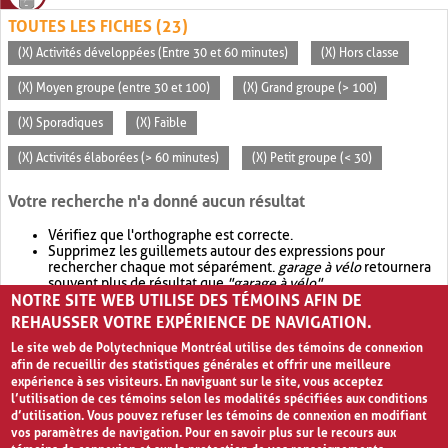
TOUTES LES FICHES (23)
(X) Activités développées (Entre 30 et 60 minutes)
(X) Hors classe
(X) Moyen groupe (entre 30 et 100)
(X) Grand groupe (> 100)
(X) Sporadiques
(X) Faible
(X) Activités élaborées (> 60 minutes)
(X) Petit groupe (< 30)
Votre recherche n'a donné aucun résultat
Vérifiez que l'orthographe est correcte.
Supprimez les guillemets autour des expressions pour
rechercher chaque mot séparément.
garage à vélo
retournera
souvent plus de résultat que
"garage à vélo"
.
NOTRE SITE WEB UTILISE DES TÉMOINS AFIN DE
Envisagez d'élargir votre recherche avec
OR
.
garage OR vélo
retournera souvent plus de résultat que
garage à vélo
.
REHAUSSER VOTRE EXPÉRIENCE DE NAVIGATION.
Le site web de Polytechnique Montréal utilise des témoins de connexion
afin de recueillir des statistiques générales et offrir une meilleure
expérience à ses visiteurs. En naviguant sur le site, vous acceptez
l’utilisation de ces témoins selon les modalités spécifiées aux conditions
d’utilisation. Vous pouvez refuser les témoins de connexion en modifiant
vos paramètres de navigation. Pour en savoir plus sur le recours aux