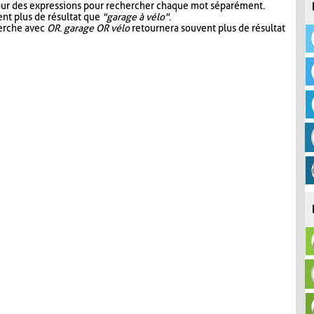
our des expressions pour rechercher chaque mot séparément.
nt plus de résultat que
"garage à vélo"
.
herche avec
OR
.
garage OR vélo
retournera souvent plus de résultat