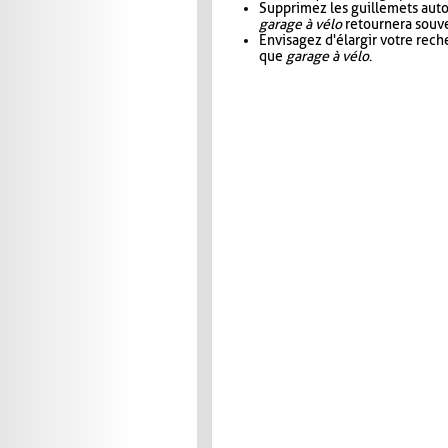
Supprimez les guillemets aut
garage à vélo
retournera souve
Envisagez d'élargir votre rec
que
garage à vélo
.