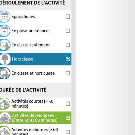
DÉROULEMENT DE L'ACTIVITÉ
Sporadiques
En plusieurs séances
En classe seulement
Hors classe
En classe et hors classe
DURÉE DE L'ACTIVITÉ
Activités courtes (< 30
minutes)
Activités développées
(Entre 30 et 60 minutes)
Activités élaborées (> 60
minutes)