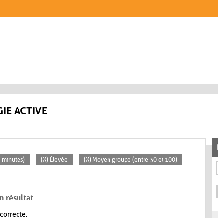
IE ACTIVE
0 minutes)
(X) Élevée
(X) Moyen groupe (entre 30 et 100)
n résultat
 correcte.