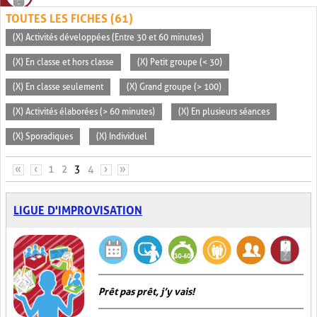
TOUTES LES FICHES (61)
(X) Activités développées (Entre 30 et 60 minutes)
(X) En classe et hors classe
(X) Petit groupe (< 30)
(X) En classe seulement
(X) Grand groupe (> 100)
(X) Activités élaborées (> 60 minutes)
(X) En plusieurs séances
(X) Sporadiques
(X) Individuel
PAGES
«
‹
1
2
3
4
›
»
LIGUE D'IMPROVISATION
Prêt pas prêt, j’y vais!