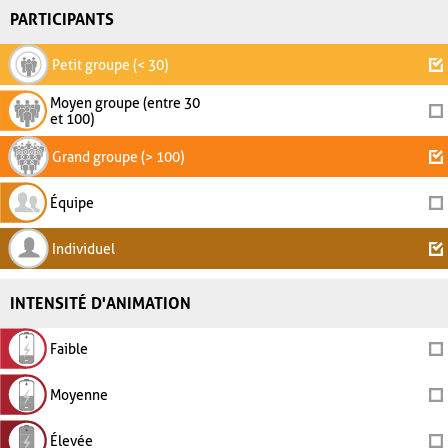
PARTICIPANTS
Petit groupe (< 30)
Moyen groupe (entre 30
et 100)
Grand groupe (> 100)
Équipe
Individuel
INTENSITÉ D'ANIMATION
Faible
Moyenne
Élevée