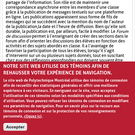
partage de l’information. Son rôle est de maintenir une
correspondance asynchrone entre les membres d’une classe
grâce à la publication de messages textuels sur une plateforme
en ligne. Les publications apparaissent sous forme de fils de
messages qui se succèdent avec la mention du nom de l’auteur
de la publication, la date et l’heure de diffusion. Bien qu’elle soit
durable, la publication est, par ailleurs, facile à modifier. Le
Forum
de discussion
permet à l’enseignant de créer des sections dans le
forum afin d’orienter les discussions des élèves en fonction des
activités et des sujets abordés en classe. Il a l’avantage de
favoriser la participation de tous les élèves, lorsqu’il s’agit
d’intervenir sur un ou plusieurs sujets donnés, tout en suscitant
chez eux des réflexions approfondies qui doivent souvent être
appuyées de preuves.
NOTRE SITE WEB UTILISE DES TÉMOINS AFIN DE
REHAUSSER VOTRE EXPÉRIENCE DE NAVIGATION.
Participation active (6)
Partage (13)
Le site web de Polytechnique Montréal utilise des témoins de connexion
afin de recueillir des statistiques générales et offrir une meilleure
Outil électronique (4)
expérience à ses visiteurs. En naviguant sur le site, vous acceptez
l’utilisation de ces témoins selon les modalités spécifiées aux conditions
PAGES
d’utilisation. Vous pouvez refuser les témoins de connexion en modifiant
vos paramètres de navigation. Pour en savoir plus sur le recours aux
«
‹
1
2
3
4
›
»
témoins de connexion et sur la protection de vos renseignements
personnels,
cliquez ici
.
Accepter