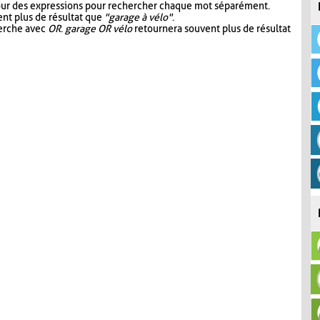
our des expressions pour rechercher chaque mot séparément.
nt plus de résultat que
"garage à vélo"
.
herche avec
OR
.
garage OR vélo
retournera souvent plus de résultat