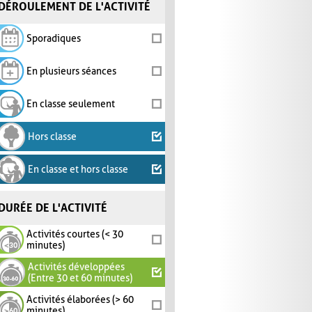
DÉROULEMENT DE L'ACTIVITÉ
Sporadiques
En plusieurs séances
En classe seulement
Hors classe
En classe et hors classe
DURÉE DE L'ACTIVITÉ
Activités courtes (< 30
minutes)
Activités développées
(Entre 30 et 60 minutes)
Activités élaborées (> 60
minutes)