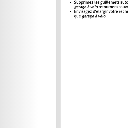
Supprimez les guillemets aut
garage à vélo
retournera souve
Envisagez d'élargir votre rec
que
garage à vélo
.