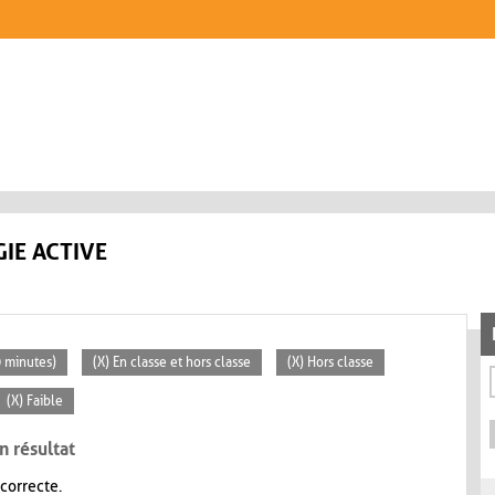
IE ACTIVE
0 minutes)
(X) En classe et hors classe
(X) Hors classe
(X) Faible
n résultat
 correcte.