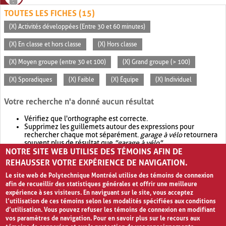
TOUTES LES FICHES (15)
(X) Activités développées (Entre 30 et 60 minutes)
(X) En classe et hors classe
(X) Hors classe
(X) Moyen groupe (entre 30 et 100)
(X) Grand groupe (> 100)
(X) Sporadiques
(X) Faible
(X) Équipe
(X) Individuel
Votre recherche n'a donné aucun résultat
Vérifiez que l'orthographe est correcte.
Supprimez les guillemets autour des expressions pour
rechercher chaque mot séparément.
garage à vélo
retournera
souvent plus de résultat que
"garage à vélo"
.
NOTRE SITE WEB UTILISE DES TÉMOINS AFIN DE
Envisagez d'élargir votre recherche avec
OR
.
garage OR vélo
retournera souvent plus de résultat que
garage à vélo
.
REHAUSSER VOTRE EXPÉRIENCE DE NAVIGATION.
Le site web de Polytechnique Montréal utilise des témoins de connexion
afin de recueillir des statistiques générales et offrir une meilleure
expérience à ses visiteurs. En naviguant sur le site, vous acceptez
l’utilisation de ces témoins selon les modalités spécifiées aux conditions
d’utilisation. Vous pouvez refuser les témoins de connexion en modifiant
vos paramètres de navigation. Pour en savoir plus sur le recours aux