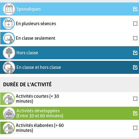
Sporadiques
En plusieurs séances
En classe seulement
Hors classe
En classe et hors classe
DURÉE DE L'ACTIVITÉ
Activités courtes (< 30
minutes)
Activités développées
(Entre 30 et 60 minutes)
Activités élaborées (> 60
minutes)