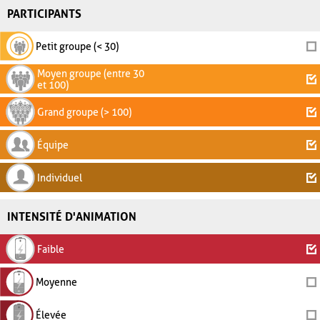
PARTICIPANTS
Petit groupe (< 30)
Moyen groupe (entre 30
et 100)
Grand groupe (> 100)
Équipe
Individuel
INTENSITÉ D'ANIMATION
Faible
Moyenne
Élevée