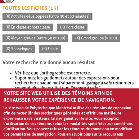
TOUTES LES FICHES (13)
(X) Activités développées (Entre 30 et 60 minutes)
(X) En classe et hors classe
(X) Hors classe
(X) Moyen groupe (entre 30 et 100)
(X) Grand groupe (> 100)
(X) Sporadiques
(X) Faible
Votre recherche n'a donné aucun résultat
Vérifiez que l'orthographe est correcte.
Supprimez les guillemets autour des expressions pour
rechercher chaque mot séparément.
garage à vélo
retournera
souvent plus de résultat que
"garage à vélo"
.
NOTRE SITE WEB UTILISE DES TÉMOINS AFIN DE
Envisagez d'élargir votre recherche avec
OR
.
garage OR vélo
retournera souvent plus de résultat que
garage à vélo
.
REHAUSSER VOTRE EXPÉRIENCE DE NAVIGATION.
Le site web de Polytechnique Montréal utilise des témoins de connexion
afin de recueillir des statistiques générales et offrir une meilleure
expérience à ses visiteurs. En naviguant sur le site, vous acceptez
l’utilisation de ces témoins selon les modalités spécifiées aux conditions
d’utilisation. Vous pouvez refuser les témoins de connexion en modifiant
vos paramètres de navigation. Pour en savoir plus sur le recours aux