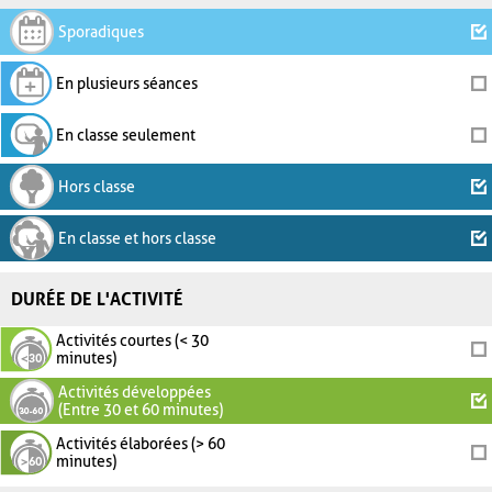
Sporadiques
En plusieurs séances
En classe seulement
Hors classe
En classe et hors classe
DURÉE DE L'ACTIVITÉ
Activités courtes (< 30
minutes)
Activités développées
(Entre 30 et 60 minutes)
Activités élaborées (> 60
minutes)