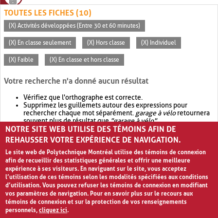
TOUTES LES FICHES (10)
(X) Activités développées (Entre 30 et 60 minutes)
(X) En classe seulement
(X) Hors classe
(X) Individuel
(X) Faible
(X) En classe et hors classe
Votre recherche n'a donné aucun résultat
Vérifiez que l'orthographe est correcte.
Supprimez les guillemets autour des expressions pour
rechercher chaque mot séparément.
garage à vélo
retournera
souvent plus de résultat que
"garage à vélo"
.
NOTRE SITE WEB UTILISE DES TÉMOINS AFIN DE
Envisagez d'élargir votre recherche avec
OR
.
garage OR vélo
retournera souvent plus de résultat que
garage à vélo
.
REHAUSSER VOTRE EXPÉRIENCE DE NAVIGATION.
Le site web de Polytechnique Montréal utilise des témoins de connexion
afin de recueillir des statistiques générales et offrir une meilleure
expérience à ses visiteurs. En naviguant sur le site, vous acceptez
l’utilisation de ces témoins selon les modalités spécifiées aux conditions
d’utilisation. Vous pouvez refuser les témoins de connexion en modifiant
vos paramètres de navigation. Pour en savoir plus sur le recours aux
témoins de connexion et sur la protection de vos renseignements
personnels,
cliquez ici
.
Avis de confidentialité et conditions d’utilisation