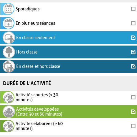
Sporadiques
En plusieurs séances
En classe seulement
Hors classe
En classe et hors classe
DURÉE DE L'ACTIVITÉ
Activités courtes (< 30
minutes)
Activités développées
(Entre 30 et 60 minutes)
Activités élaborées (> 60
minutes)