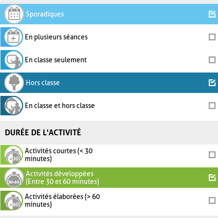
Sporadiques
En plusieurs séances
En classe seulement
Hors classe
En classe et hors classe
DURÉE DE L'ACTIVITÉ
Activités courtes (< 30
minutes)
Activités développées
(Entre 30 et 60 minutes)
Activités élaborées (> 60
minutes)