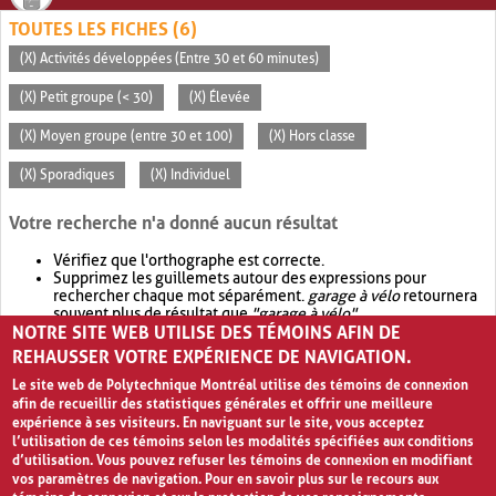
TOUTES LES FICHES (6)
(X) Activités développées (Entre 30 et 60 minutes)
(X) Petit groupe (< 30)
(X) Élevée
(X) Moyen groupe (entre 30 et 100)
(X) Hors classe
(X) Sporadiques
(X) Individuel
Votre recherche n'a donné aucun résultat
Vérifiez que l'orthographe est correcte.
Supprimez les guillemets autour des expressions pour
rechercher chaque mot séparément.
garage à vélo
retournera
souvent plus de résultat que
"garage à vélo"
.
NOTRE SITE WEB UTILISE DES TÉMOINS AFIN DE
Envisagez d'élargir votre recherche avec
OR
.
garage OR vélo
retournera souvent plus de résultat que
garage à vélo
.
REHAUSSER VOTRE EXPÉRIENCE DE NAVIGATION.
Le site web de Polytechnique Montréal utilise des témoins de connexion
afin de recueillir des statistiques générales et offrir une meilleure
expérience à ses visiteurs. En naviguant sur le site, vous acceptez
l’utilisation de ces témoins selon les modalités spécifiées aux conditions
d’utilisation. Vous pouvez refuser les témoins de connexion en modifiant
vos paramètres de navigation. Pour en savoir plus sur le recours aux