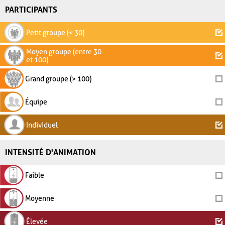
PARTICIPANTS
Petit groupe (< 30)
Moyen groupe (entre 30
et 100)
Grand groupe (> 100)
Équipe
Individuel
INTENSITÉ D'ANIMATION
Faible
Moyenne
Élevée