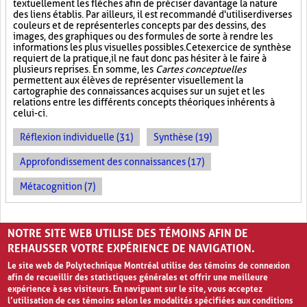
textuellement les flèches afin de préciser davantage la nature
des liens établis. Par ailleurs, il est recommandé d'utiliser diverses
couleurs et de représenter les concepts par des dessins, des
images, des graphiques ou des formules de sorte à rendre les
informations les plus visuelles possibles. Cet exercice de synthèse
requiert de la pratique, il ne faut donc pas hésiter à le faire à
plusieurs reprises. En somme, les
Cartes conceptuelles
permettent aux élèves de représenter visuellement la
cartographie des connaissances acquises sur un sujet et les
relations entre les différents concepts théoriques inhérents à
celui-ci.
Réflexion individuelle (31)
Synthèse (19)
Approfondissement des connaissances (17)
Métacognition (7)
PAGES
NOTRE SITE WEB UTILISE DES TÉMOINS AFIN DE
«
‹
1
2
3
REHAUSSER VOTRE EXPÉRIENCE DE NAVIGATION.
Le site web de Polytechnique Montréal utilise des témoins de connexion
afin de recueillir des statistiques générales et offrir une meilleure
expérience à ses visiteurs. En naviguant sur le site, vous acceptez
l’utilisation de ces témoins selon les modalités spécifiées aux conditions