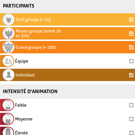
PARTICIPANTS
Petit groupe (< 30)
Moyen groupe (entre 30
et 100)
Grand groupe (> 100)
Équipe
Individuel
INTENSITÉ D'ANIMATION
Faible
Moyenne
Élevée