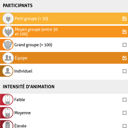
PARTICIPANTS
Petit groupe (< 30)
Moyen groupe (entre 30
et 100)
Grand groupe (> 100)
Équipe
Individuel
INTENSITÉ D'ANIMATION
Faible
Moyenne
Élevée