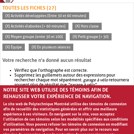
TOUTES LES FICHES (27)
(X) Activités développées (Entre 30 et 60 minutes)
(X) Activités élaborées (> 60 minutes)
(X) Hors classe
(X) Moyen groupe (entre 30 et 100)
(X) Petit groupe (< 30)
(X) Équipe
(X) En plusieurs séances
Votre recherche n'a donné aucun résultat
Vérifiez que l'orthographe est correcte.
Supprimez les guillemets autour des expressions pour
rechercher chaque mot séparément.
garage à vélo
retournera
souvent plus de résultat que
"garage à vélo"
.
NOTRE SITE WEB UTILISE DES TÉMOINS AFIN DE
Envisagez d'élargir votre recherche avec
OR
.
garage OR vélo
retournera souvent plus de résultat que
garage à vélo
.
REHAUSSER VOTRE EXPÉRIENCE DE NAVIGATION.
Le site web de Polytechnique Montréal utilise des témoins de connexion
afin de recueillir des statistiques générales et offrir une meilleure
expérience à ses visiteurs. En naviguant sur le site, vous acceptez
l’utilisation de ces témoins selon les modalités spécifiées aux conditions
d’utilisation. Vous pouvez refuser les témoins de connexion en modifiant
vos paramètres de navigation. Pour en savoir plus sur le recours aux