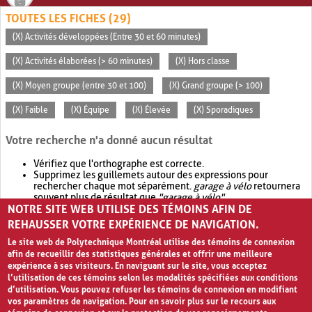
TOUTES LES FICHES (29)
(X) Activités développées (Entre 30 et 60 minutes)
(X) Activités élaborées (> 60 minutes)
(X) Hors classe
(X) Moyen groupe (entre 30 et 100)
(X) Grand groupe (> 100)
(X) Faible
(X) Équipe
(X) Élevée
(X) Sporadiques
Votre recherche n'a donné aucun résultat
Vérifiez que l'orthographe est correcte.
Supprimez les guillemets autour des expressions pour
rechercher chaque mot séparément.
garage à vélo
retournera
souvent plus de résultat que
"garage à vélo"
.
NOTRE SITE WEB UTILISE DES TÉMOINS AFIN DE
Envisagez d'élargir votre recherche avec
OR
.
garage OR vélo
retournera souvent plus de résultat que
garage à vélo
.
REHAUSSER VOTRE EXPÉRIENCE DE NAVIGATION.
Le site web de Polytechnique Montréal utilise des témoins de connexion
afin de recueillir des statistiques générales et offrir une meilleure
expérience à ses visiteurs. En naviguant sur le site, vous acceptez
l’utilisation de ces témoins selon les modalités spécifiées aux conditions
d’utilisation. Vous pouvez refuser les témoins de connexion en modifiant
vos paramètres de navigation. Pour en savoir plus sur le recours aux