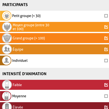
PARTICIPANTS
Petit groupe (< 30)
Moyen groupe (entre 30
et 100)
Grand groupe (> 100)
Équipe
Individuel
INTENSITÉ D'ANIMATION
Faible
Moyenne
Élevée