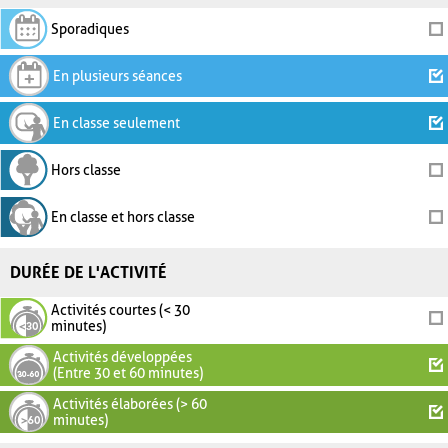
Sporadiques
En plusieurs séances
En classe seulement
Hors classe
En classe et hors classe
DURÉE DE L'ACTIVITÉ
Activités courtes (< 30
minutes)
Activités développées
(Entre 30 et 60 minutes)
Activités élaborées (> 60
minutes)