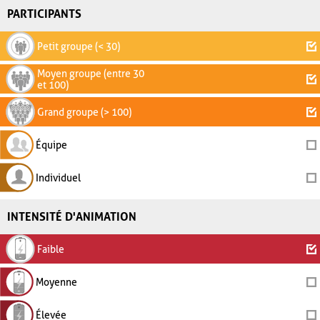
PARTICIPANTS
Petit groupe (< 30)
Moyen groupe (entre 30
et 100)
Grand groupe (> 100)
Équipe
Individuel
INTENSITÉ D'ANIMATION
Faible
Moyenne
Élevée