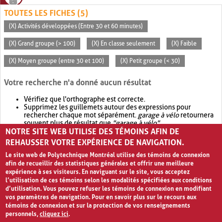
TOUTES LES FICHES (5)
(X) Activités développées (Entre 30 et 60 minutes)
(X) Grand groupe (> 100)
(X) En classe seulement
(X) Faible
(X) Moyen groupe (entre 30 et 100)
(X) Petit groupe (< 30)
Votre recherche n'a donné aucun résultat
Vérifiez que l'orthographe est correcte.
Supprimez les guillemets autour des expressions pour
rechercher chaque mot séparément.
garage à vélo
retournera
souvent plus de résultat que
"garage à vélo"
.
NOTRE SITE WEB UTILISE DES TÉMOINS AFIN DE
Envisagez d'élargir votre recherche avec
OR
.
garage OR vélo
retournera souvent plus de résultat que
garage à vélo
.
REHAUSSER VOTRE EXPÉRIENCE DE NAVIGATION.
Le site web de Polytechnique Montréal utilise des témoins de connexion
afin de recueillir des statistiques générales et offrir une meilleure
expérience à ses visiteurs. En naviguant sur le site, vous acceptez
l’utilisation de ces témoins selon les modalités spécifiées aux conditions
d’utilisation. Vous pouvez refuser les témoins de connexion en modifiant
vos paramètres de navigation. Pour en savoir plus sur le recours aux
témoins de connexion et sur la protection de vos renseignements
personnels,
cliquez ici
.
Avis de confidentialité et conditions d’utilisation