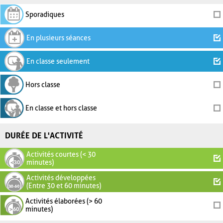
Sporadiques
En plusieurs séances
En classe seulement
Hors classe
En classe et hors classe
DURÉE DE L'ACTIVITÉ
Activités courtes (< 30
minutes)
Activités développées
(Entre 30 et 60 minutes)
Activités élaborées (> 60
minutes)