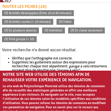
TOUTES LES FICHES (20)
(X) Activités développées (Entre 30 et 60 minutes)
(X) Activités courtes (< 30 minutes)
(X) Faible
(X) En plusieurs séances
(X) Individuel
(X) En classe seulement
(X) Petit groupe (< 30)
Votre recherche n'a donné aucun résultat
Vérifiez que l'orthographe est correcte.
Supprimez les guillemets autour des expressions pour
rechercher chaque mot séparément.
garage à vélo
retournera
souvent plus de résultat que
"garage à vélo"
.
NOTRE SITE WEB UTILISE DES TÉMOINS AFIN DE
Envisagez d'élargir votre recherche avec
OR
.
garage OR vélo
retournera souvent plus de résultat que
garage à vélo
.
REHAUSSER VOTRE EXPÉRIENCE DE NAVIGATION.
Le site web de Polytechnique Montréal utilise des témoins de connexion
afin de recueillir des statistiques générales et offrir une meilleure
expérience à ses visiteurs. En naviguant sur le site, vous acceptez
l’utilisation de ces témoins selon les modalités spécifiées aux conditions
d’utilisation. Vous pouvez refuser les témoins de connexion en modifiant
vos paramètres de navigation. Pour en savoir plus sur le recours aux