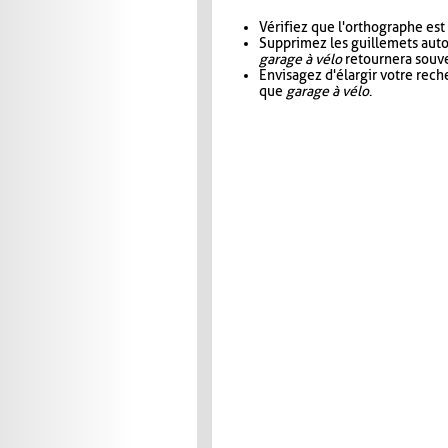
Vérifiez que l'orthographe est
Supprimez les guillemets aut
garage à vélo
retournera souve
Envisagez d'élargir votre rec
que
garage à vélo
.