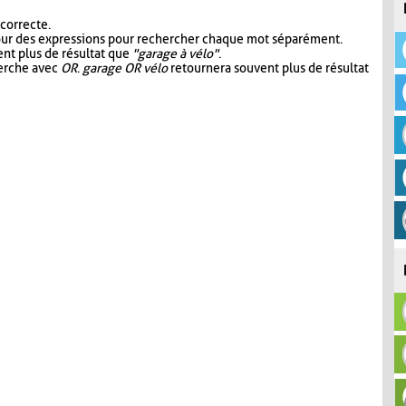
 correcte.
our des expressions pour rechercher chaque mot séparément.
nt plus de résultat que
"garage à vélo"
.
herche avec
OR
.
garage OR vélo
retournera souvent plus de résultat