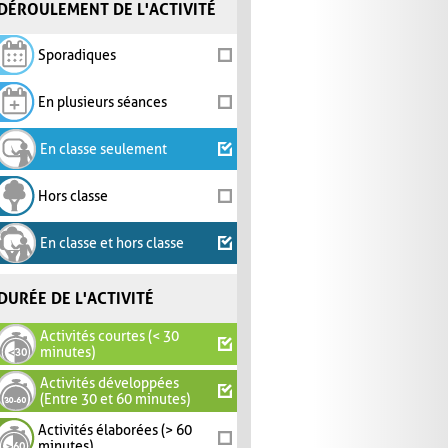
DÉROULEMENT DE L'ACTIVITÉ
Sporadiques
En plusieurs séances
En classe seulement
Hors classe
En classe et hors classe
DURÉE DE L'ACTIVITÉ
Activités courtes (< 30
minutes)
Activités développées
(Entre 30 et 60 minutes)
Activités élaborées (> 60
minutes)