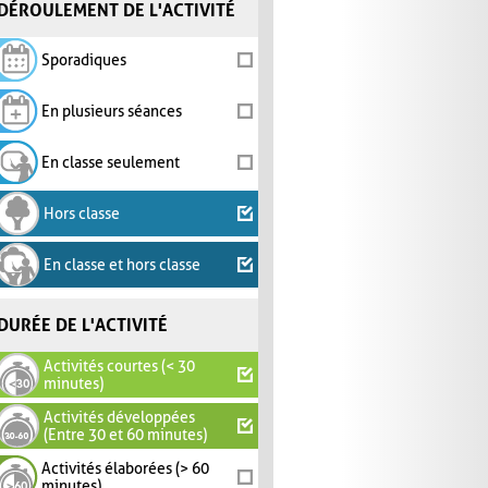
DÉROULEMENT DE L'ACTIVITÉ
Sporadiques
En plusieurs séances
En classe seulement
Hors classe
En classe et hors classe
DURÉE DE L'ACTIVITÉ
Activités courtes (< 30
minutes)
Activités développées
(Entre 30 et 60 minutes)
Activités élaborées (> 60
minutes)