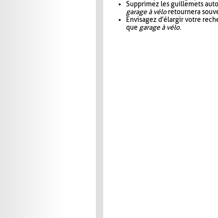
Supprimez les guillemets aut
garage à vélo
retournera souve
Envisagez d'élargir votre rec
que
garage à vélo
.