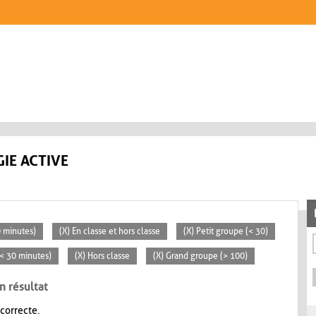
IE ACTIVE
0 minutes)
(X) En classe et hors classe
(X) Petit groupe (< 30)
 (< 30 minutes)
(X) Hors classe
(X) Grand groupe (> 100)
n résultat
 correcte.