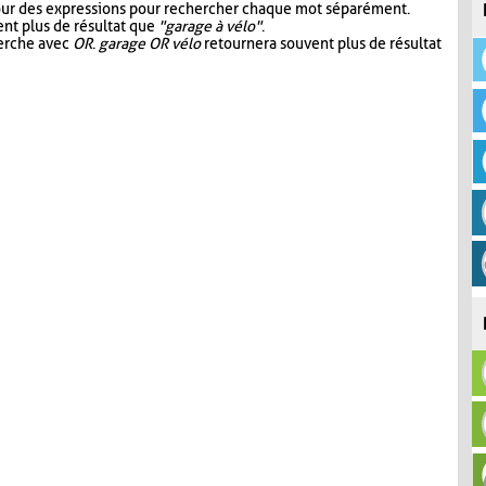
our des expressions pour rechercher chaque mot séparément.
nt plus de résultat que
"garage à vélo"
.
herche avec
OR
.
garage OR vélo
retournera souvent plus de résultat