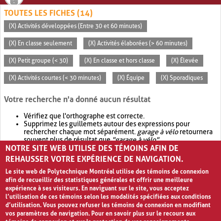
TOUTES LES FICHES (14)
(X) Activités développées (Entre 30 et 60 minutes)
(X) En classe seulement
(X) Activités élaborées (> 60 minutes)
(X) Petit groupe (< 30)
(X) En classe et hors classe
(X) Élevée
(X) Activités courtes (< 30 minutes)
(X) Équipe
(X) Sporadiques
Votre recherche n'a donné aucun résultat
Vérifiez que l'orthographe est correcte.
Supprimez les guillemets autour des expressions pour
rechercher chaque mot séparément.
garage à vélo
retournera
souvent plus de résultat que
"garage à vélo"
.
NOTRE SITE WEB UTILISE DES TÉMOINS AFIN DE
Envisagez d'élargir votre recherche avec
OR
.
garage OR vélo
retournera souvent plus de résultat que
garage à vélo
.
REHAUSSER VOTRE EXPÉRIENCE DE NAVIGATION.
Le site web de Polytechnique Montréal utilise des témoins de connexion
afin de recueillir des statistiques générales et offrir une meilleure
expérience à ses visiteurs. En naviguant sur le site, vous acceptez
l’utilisation de ces témoins selon les modalités spécifiées aux conditions
d’utilisation. Vous pouvez refuser les témoins de connexion en modifiant
vos paramètres de navigation. Pour en savoir plus sur le recours aux