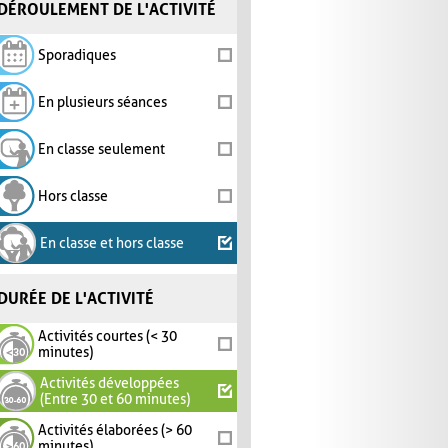
DÉROULEMENT DE L'ACTIVITÉ
Sporadiques
En plusieurs séances
En classe seulement
Hors classe
En classe et hors classe
DURÉE DE L'ACTIVITÉ
Activités courtes (< 30
minutes)
Activités développées
(Entre 30 et 60 minutes)
Activités élaborées (> 60
minutes)