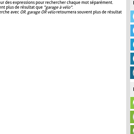
our des expressions pour rechercher chaque mot séparément.
nt plus de résultat que
"garage à vélo"
.
herche avec
OR
.
garage OR vélo
retournera souvent plus de résultat