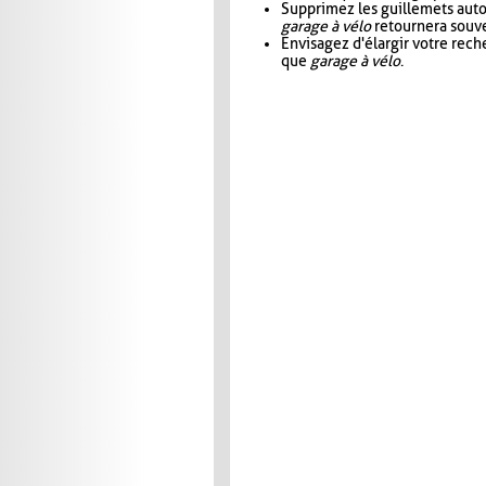
Supprimez les guillemets aut
garage à vélo
retournera souve
Envisagez d'élargir votre rec
que
garage à vélo
.