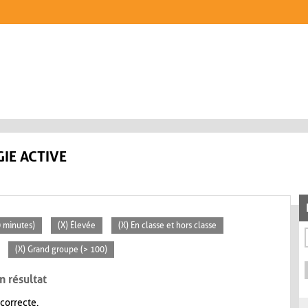
IE ACTIVE
0 minutes)
(X) Élevée
(X) En classe et hors classe
(X) Grand groupe (> 100)
n résultat
 correcte.