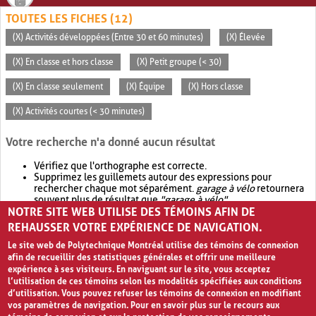
TOUTES LES FICHES (12)
(X) Activités développées (Entre 30 et 60 minutes)
(X) Élevée
(X) En classe et hors classe
(X) Petit groupe (< 30)
(X) En classe seulement
(X) Équipe
(X) Hors classe
(X) Activités courtes (< 30 minutes)
Votre recherche n'a donné aucun résultat
Vérifiez que l'orthographe est correcte.
Supprimez les guillemets autour des expressions pour
rechercher chaque mot séparément.
garage à vélo
retournera
souvent plus de résultat que
"garage à vélo"
.
NOTRE SITE WEB UTILISE DES TÉMOINS AFIN DE
Envisagez d'élargir votre recherche avec
OR
.
garage OR vélo
retournera souvent plus de résultat que
garage à vélo
.
REHAUSSER VOTRE EXPÉRIENCE DE NAVIGATION.
Le site web de Polytechnique Montréal utilise des témoins de connexion
afin de recueillir des statistiques générales et offrir une meilleure
expérience à ses visiteurs. En naviguant sur le site, vous acceptez
l’utilisation de ces témoins selon les modalités spécifiées aux conditions
d’utilisation. Vous pouvez refuser les témoins de connexion en modifiant
vos paramètres de navigation. Pour en savoir plus sur le recours aux