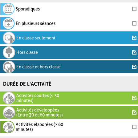
Sporadiques
En plusieurs séances
En classe seulement
Hors classe
En classe et hors classe
DURÉE DE L'ACTIVITÉ
Activités courtes (< 30
minutes)
Activités développées
(Entre 30 et 60 minutes)
Activités élaborées (> 60
minutes)