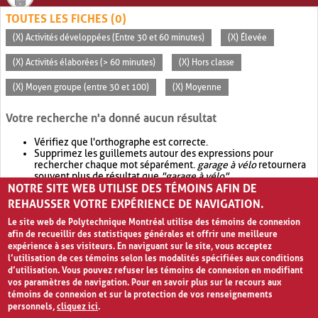
TOUTES LES FICHES (0)
(X) Activités développées (Entre 30 et 60 minutes)
(X) Élevée
(X) Activités élaborées (> 60 minutes)
(X) Hors classe
(X) Moyen groupe (entre 30 et 100)
(X) Moyenne
Votre recherche n'a donné aucun résultat
Vérifiez que l'orthographe est correcte.
Supprimez les guillemets autour des expressions pour
rechercher chaque mot séparément.
garage à vélo
retournera
souvent plus de résultat que
"garage à vélo"
.
NOTRE SITE WEB UTILISE DES TÉMOINS AFIN DE
Envisagez d'élargir votre recherche avec
OR
.
garage OR vélo
retournera souvent plus de résultat que
garage à vélo
.
REHAUSSER VOTRE EXPÉRIENCE DE NAVIGATION.
Le site web de Polytechnique Montréal utilise des témoins de connexion
afin de recueillir des statistiques générales et offrir une meilleure
expérience à ses visiteurs. En naviguant sur le site, vous acceptez
l’utilisation de ces témoins selon les modalités spécifiées aux conditions
d’utilisation. Vous pouvez refuser les témoins de connexion en modifiant
vos paramètres de navigation. Pour en savoir plus sur le recours aux
témoins de connexion et sur la protection de vos renseignements
personnels,
cliquez ici
.
Avis de confidentialité et conditions d’utilisation