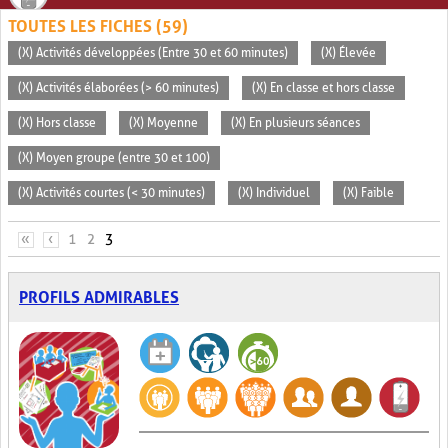
TOUTES LES FICHES (59)
(X) Activités développées (Entre 30 et 60 minutes)
(X) Élevée
(X) Activités élaborées (> 60 minutes)
(X) En classe et hors classe
(X) Hors classe
(X) Moyenne
(X) En plusieurs séances
(X) Moyen groupe (entre 30 et 100)
(X) Activités courtes (< 30 minutes)
(X) Individuel
(X) Faible
PAGES
«
‹
1
2
3
PROFILS ADMIRABLES