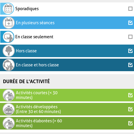
Sporadiques
En plusieurs séances
En classe seulement
Hors classe
En classe et hors classe
DURÉE DE L'ACTIVITÉ
Activités courtes (< 30
minutes)
Activités développées
(Entre 30 et 60 minutes)
Activités élaborées (> 60
minutes)