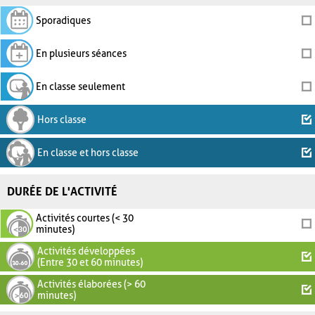
Sporadiques
En plusieurs séances
En classe seulement
Hors classe
En classe et hors classe
DURÉE DE L'ACTIVITÉ
Activités courtes (< 30
minutes)
Activités développées
(Entre 30 et 60 minutes)
Activités élaborées (> 60
minutes)