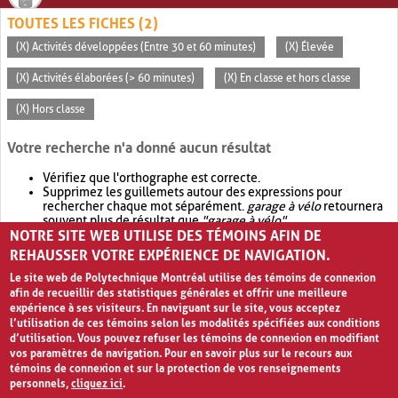
TOUTES LES FICHES (2)
(X) Activités développées (Entre 30 et 60 minutes)
(X) Élevée
(X) Activités élaborées (> 60 minutes)
(X) En classe et hors classe
(X) Hors classe
Votre recherche n'a donné aucun résultat
Vérifiez que l'orthographe est correcte.
Supprimez les guillemets autour des expressions pour
rechercher chaque mot séparément.
garage à vélo
retournera
souvent plus de résultat que
"garage à vélo"
.
NOTRE SITE WEB UTILISE DES TÉMOINS AFIN DE
Envisagez d'élargir votre recherche avec
OR
.
garage OR vélo
retournera souvent plus de résultat que
garage à vélo
.
REHAUSSER VOTRE EXPÉRIENCE DE NAVIGATION.
Le site web de Polytechnique Montréal utilise des témoins de connexion
afin de recueillir des statistiques générales et offrir une meilleure
expérience à ses visiteurs. En naviguant sur le site, vous acceptez
l’utilisation de ces témoins selon les modalités spécifiées aux conditions
d’utilisation. Vous pouvez refuser les témoins de connexion en modifiant
vos paramètres de navigation. Pour en savoir plus sur le recours aux
témoins de connexion et sur la protection de vos renseignements
personnels,
cliquez ici
.
Avis de confidentialité et conditions d’utilisation