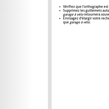
Vérifiez que l'orthographe est
Supprimez les guillemets aut
garage à vélo
retournera souve
Envisagez d'élargir votre rec
que
garage à vélo
.