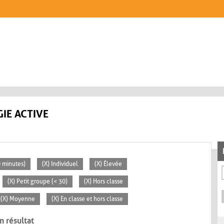
IE ACTIVE
0 minutes)
(X) Individuel
(X) Élevée
(X) Petit groupe (< 30)
(X) Hors classe
(X) Moyenne
(X) En classe et hors classe
n résultat