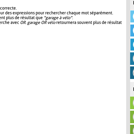
 correcte.
our des expressions pour rechercher chaque mot séparément.
nt plus de résultat que
"garage à vélo"
.
herche avec
OR
.
garage OR vélo
retournera souvent plus de résultat