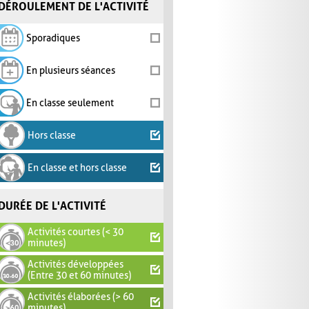
DÉROULEMENT DE L'ACTIVITÉ
Sporadiques
En plusieurs séances
En classe seulement
Hors classe
En classe et hors classe
DURÉE DE L'ACTIVITÉ
Activités courtes (< 30
minutes)
Activités développées
(Entre 30 et 60 minutes)
Activités élaborées (> 60
minutes)