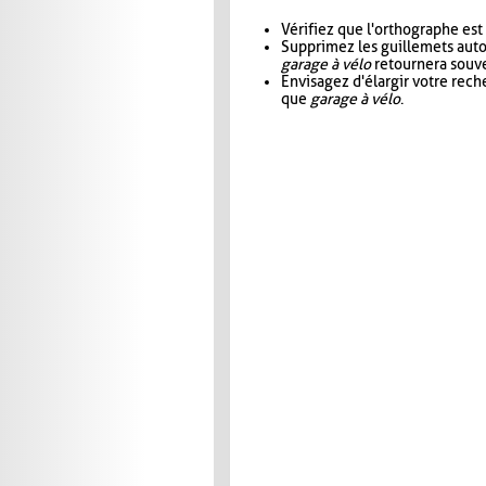
Vérifiez que l'orthographe est
Supprimez les guillemets aut
garage à vélo
retournera souve
Envisagez d'élargir votre rec
que
garage à vélo
.