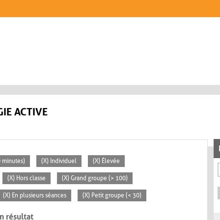
IE ACTIVE
0 minutes)
(X) Individuel
(X) Élevée
(X) Hors classe
(X) Grand groupe (> 100)
(X) En plusieurs séances
(X) Petit groupe (< 30)
n résultat