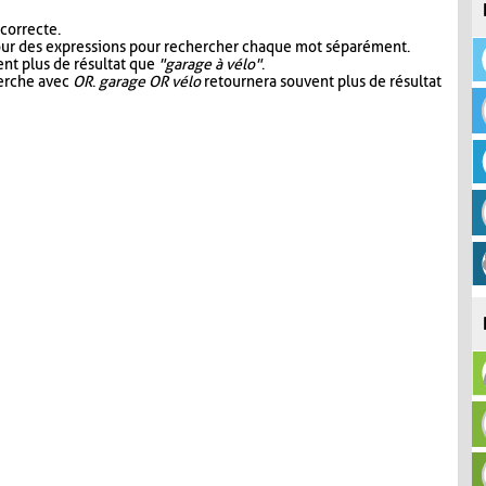
 correcte.
our des expressions pour rechercher chaque mot séparément.
nt plus de résultat que
"garage à vélo"
.
herche avec
OR
.
garage OR vélo
retournera souvent plus de résultat