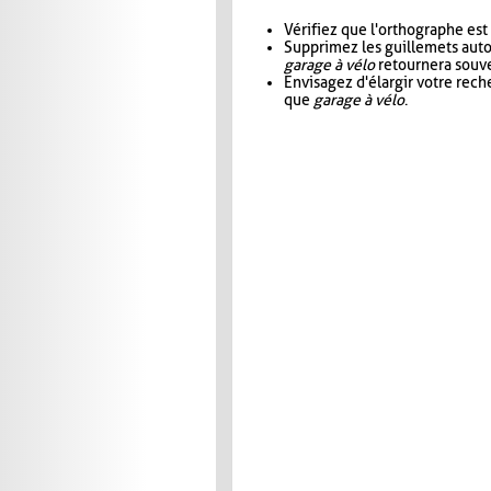
Vérifiez que l'orthographe est
Supprimez les guillemets aut
garage à vélo
retournera souve
Envisagez d'élargir votre rec
que
garage à vélo
.