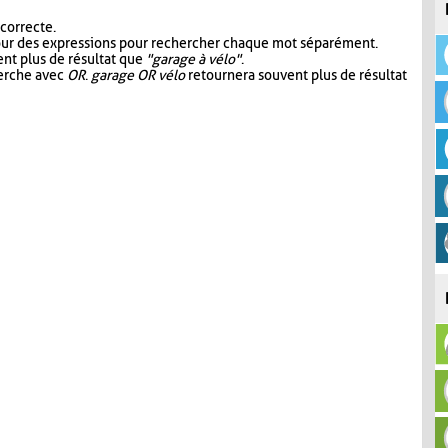
 correcte.
our des expressions pour rechercher chaque mot séparément.
nt plus de résultat que
"garage à vélo"
.
herche avec
OR
.
garage OR vélo
retournera souvent plus de résultat