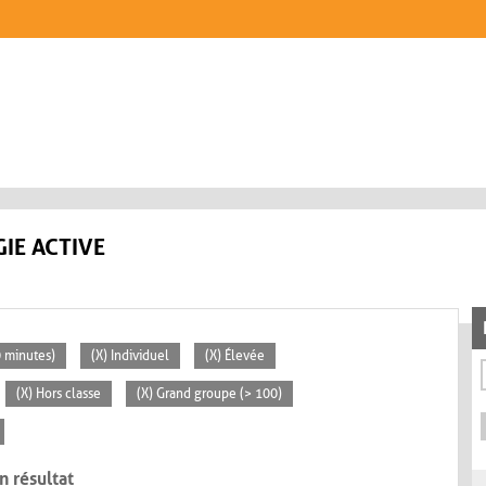
IE ACTIVE
0 minutes)
(X) Individuel
(X) Élevée
(X) Hors classe
(X) Grand groupe (> 100)
n résultat