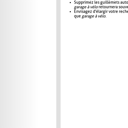
Supprimez les guillemets aut
garage à vélo
retournera souve
Envisagez d'élargir votre rec
que
garage à vélo
.