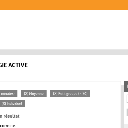
IE ACTIVE
0 minutes)
(X) Moyenne
(X) Petit groupe (< 30)
(X) Individuel
n résultat
 correcte.