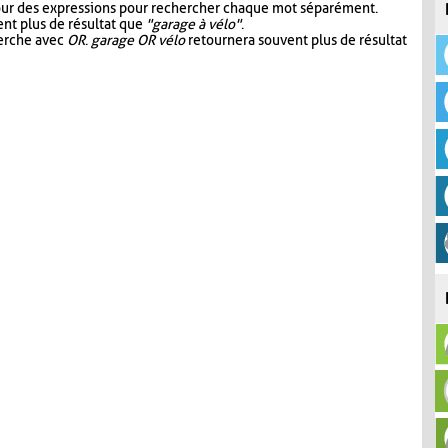
our des expressions pour rechercher chaque mot séparément.
nt plus de résultat que
"garage à vélo"
.
herche avec
OR
.
garage OR vélo
retournera souvent plus de résultat