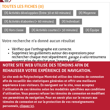
TOUTES LES FICHES (0)
(X) Activités développées (Entre 30 et 60 minutes)
(X) Moyenne
(X) Activités élaborées (> 60 minutes)
(X) Individuel
(X) Hors classe
(X) Activités courtes (< 30 minutes)
(X) Équipe
Votre recherche n'a donné aucun résultat
Vérifiez que l'orthographe est correcte.
Supprimez les guillemets autour des expressions pour
rechercher chaque mot séparément.
garage à vélo
retournera
souvent plus de résultat que
"garage à vélo"
.
NOTRE SITE WEB UTILISE DES TÉMOINS AFIN DE
Envisagez d'élargir votre recherche avec
OR
.
garage OR vélo
retournera souvent plus de résultat que
garage à vélo
.
REHAUSSER VOTRE EXPÉRIENCE DE NAVIGATION.
Le site web de Polytechnique Montréal utilise des témoins de connexion
afin de recueillir des statistiques générales et offrir une meilleure
expérience à ses visiteurs. En naviguant sur le site, vous acceptez
l’utilisation de ces témoins selon les modalités spécifiées aux conditions
d’utilisation. Vous pouvez refuser les témoins de connexion en modifiant
vos paramètres de navigation. Pour en savoir plus sur le recours aux
témoins de connexion et sur la protection de vos renseignements
personnels,
cliquez ici
.
Avis de confidentialité et conditions d’utilisation