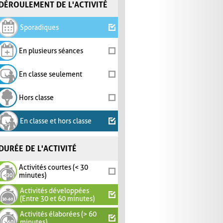
DÉROULEMENT DE L'ACTIVITÉ
Sporadiques
En plusieurs séances
En classe seulement
Hors classe
En classe et hors classe
DURÉE DE L'ACTIVITÉ
Activités courtes (< 30
minutes)
Activités développées
(Entre 30 et 60 minutes)
Activités élaborées (> 60
minutes)