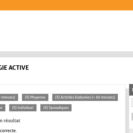
IE ACTIVE
0 minutes)
(X) Moyenne
(X) Activités élaborées (> 60 minutes)
le
(X) Individuel
(X) Sporadiques
n résultat
 correcte.