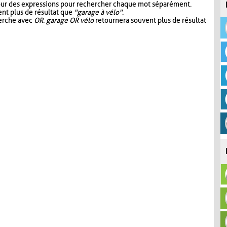
our des expressions pour rechercher chaque mot séparément.
nt plus de résultat que
"garage à vélo"
.
herche avec
OR
.
garage OR vélo
retournera souvent plus de résultat