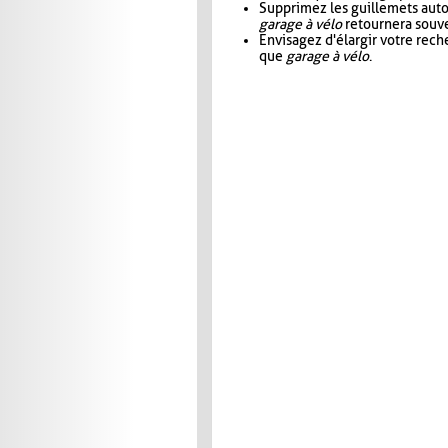
Supprimez les guillemets aut
garage à vélo
retournera souve
Envisagez d'élargir votre rec
que
garage à vélo
.