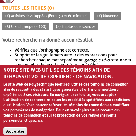
TOUTES LES FICHES (0)
(X) Activités développées (Entre 30 et 60 minutes)
(X) Moyenne
(X) Grand groupe (> 100)
(X) En plusieurs séances
Votre recherche n'a donné aucun résultat
Vérifiez que l'orthographe est correcte.
Supprimez les guillemets autour des expressions pour
rechercher chaque mot séparément.
garage à vélo
retournera
souvent plus de résultat que
"garage à vélo"
.
NOTRE SITE WEB UTILISE DES TÉMOINS AFIN DE
Envisagez d'élargir votre recherche avec
OR
.
garage OR vélo
retournera souvent plus de résultat que
garage à vélo
.
REHAUSSER VOTRE EXPÉRIENCE DE NAVIGATION.
Le site web de Polytechnique Montréal utilise des témoins de connexion
afin de recueillir des statistiques générales et offrir une meilleure
expérience à ses visiteurs. En naviguant sur le site, vous acceptez
l’utilisation de ces témoins selon les modalités spécifiées aux conditions
d’utilisation. Vous pouvez refuser les témoins de connexion en modifiant
vos paramètres de navigation. Pour en savoir plus sur le recours aux
témoins de connexion et sur la protection de vos renseignements
personnels,
cliquez ici
.
Avis de confidentialité et conditions d’utilisation
Accepter