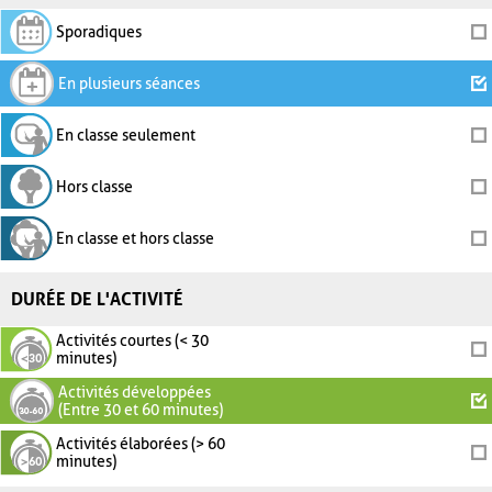
Sporadiques
En plusieurs séances
En classe seulement
Hors classe
En classe et hors classe
DURÉE DE L'ACTIVITÉ
Activités courtes (< 30
minutes)
Activités développées
(Entre 30 et 60 minutes)
Activités élaborées (> 60
minutes)